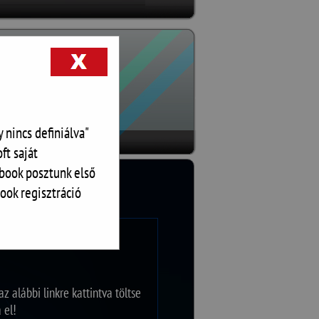
 nincs definiálva"
ft saját
book posztunk első
ook regisztráció
k következő generációját,
 alábbi linkre kattintva töltse
 el!