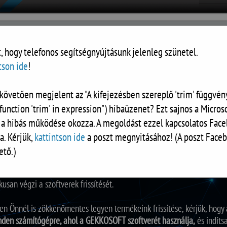
, hogy telefonos segítségnyújtásunk jelenleg szünetel.
tson ide
!
követően megjelent az "A kifejezésben szereplő 'trim' függvény
RÓLUNK
DOKUMENTUMOK
KALKULÁTOR
KAPCSOLAT
function 'trim' in expression") hibaüzenet? Ezt sajnos a Microso
 a hibás működése okozza. A megoldást ezzel kapcsolatos Face
VER
a. Kérjük,
kattintson ide
a poszt megnyitásához! (A poszt Faceb
ető.)
einket, hogy a közeljövőben bevezetjük a GEKKOSOFT Frissítő szoftvere
san végzi a szoftverek frissítését.
 Önnél is zökkenőmentes legyen termékeink frissítése, kérjük, hogy az
den számítógépre, ahol a GEKKOSOFT szoftverét használja,
és indítsa