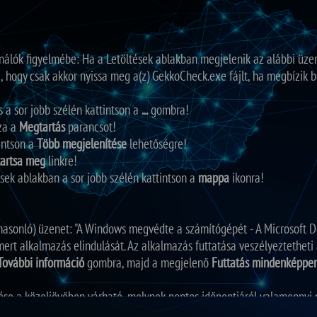
álók figyelmébe: Ha a Letöltések ablakban megjelenik az alábbi üzene
 rá, hogy csak akkor nyissa meg a(z) GekkoCheck.exe fájlt, ha megbízik 
és a sor jobb szélén kattintson a
...
gombra!
za a
Megtartás
parancsot!
tintson a
Több megjelenítése
lehetőségre!
artsa meg
linkre!
tések ablakban a sor jobb szélén kattintson a
mappa
ikonra!
 hasonló) üzenet: "A Windows megvédte a számítógépét - A Microsoft 
rt alkalmazás elindulását. Az alkalmazás futtatása veszélyeztetheti
További információ
gombra, majd a megjelenő
Futtatás mindenképpe
etése a közeljövőben várható, melynek pontos időpontjáról valamennyi