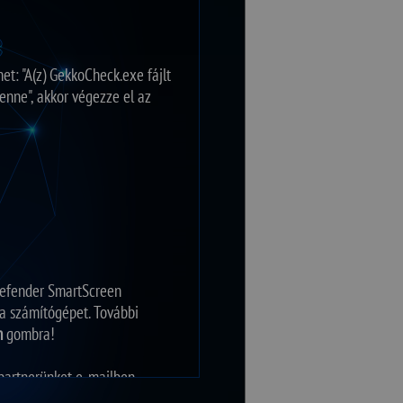
t: "A(z) GekkoCheck.exe fájlt
benne", akkor végezze el az
Defender SmartScreen
 a számítógépet. További
n
gombra!
 partnerünket e-mailben