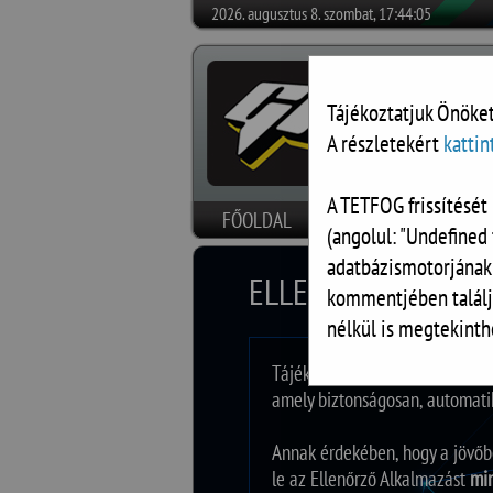
2026. augusztus 8. szombat, 17:44:05
Tájékoztatjuk Önöket
A részletekért
kattin
A TETFOG frissítését 
FŐOLDAL
HÍREK
SZOFTVEREK
(angolul: "Undefined 
adatbázismotorjának
ELLENŐRZŐ SZOFT
kommentjében találj
nélkül is megtekinth
Tájékoztatjuk tisztelt Partner
amely biztonságosan, automatiku
Annak érdekében, hogy a jövőben
le az Ellenőrző Alkalmazást
min