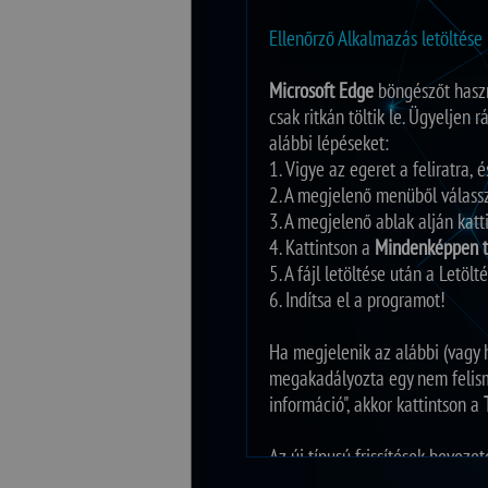
Ellenőrző Alkalmazás letöltése
Microsoft Edge
böngészőt haszn
csak ritkán töltik le. Ügyeljen
alábbi lépéseket:
1. Vigye az egeret a feliratra, 
2. A megjelenő menüből válass
3. A megjelenő ablak alján kat
4. Kattintson a
Mindenképpen t
5. A fájl letöltése után a Letöl
6. Indítsa el a programot!
Ha megjelenik az alábbi (vagy
megakadályozta egy nem felisme
információ", akkor kattintson a
Az új típusú frissítések bevez
tájékoztatjuk.