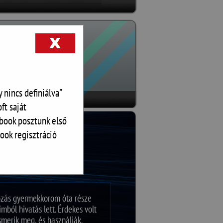
 nincs definiálva"
ft saját
book posztunk első
ook regisztráció
mozás gyermekkorom óta része
ból hivatás lett. Érdekes volt
smerik meg, és használják,