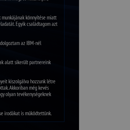
k munkájának könnyítése miatt
eladatát. Egyik családtagom azt
t dolgoztam az IBM-nél
 alatt sikerült partnereink
yeit kiszolgálva hozzunk létre
ottak. Akkoriban még kevés
 hogy olyan tevékenységeknek
e irodákat is működtettünk.
 a kereskedelemben, a