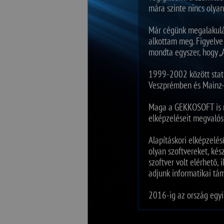
mára szinte nincs olya
Már cégünk megalakulás
alkottam meg. Figyelve
mondta egyszer, hogy „A
1999-2002 között stati
Veszprémben és Mainz-
Maga a GEKKOSOFT is már
elképzeléseit megvalósí
Alapításkori elképzelés
olyan szoftvereket, ké
szoftver volt elérhető,
adjunk informatikai tá
2016-ig az ország egyi
Mára országszerte jele