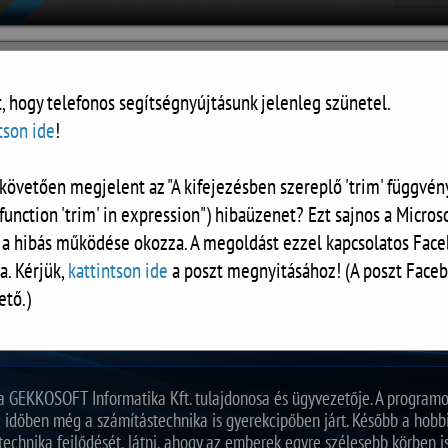
, hogy telefonos segítségnyújtásunk jelenleg szünetel.
tson ide
!
követően megjelent az "A kifejezésben szereplő 'trim' függvény
RÓLUNK
DOKUMENTUMOK
KALKULÁTOR
KAPCSOLAT
function 'trim' in expression") hibaüzenet? Ezt sajnos a Microso
 a hibás működése okozza. A megoldást ezzel kapcsolatos Face
a. Kérjük,
kattintson ide
a poszt megnyitásához! (A poszt Faceb
ető.)
unk többet!
 a GEKKOSOFT Informatika Kft. tulajdonosa és ügyvezetője. A progra
időben még a számítástechnika is gyerekcipőben járt. Később a hobbim
technika fejlődését, látni, ahogy az emberek egyre szélesebb körben i