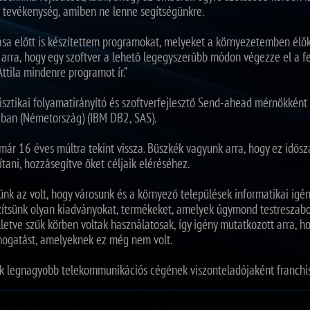
n tevékenység, amiben ne lenne segítségünkre.
a előtt is készítettem programokat, melyeket a környezetemben élő
 arra, hogy egy szoftver a lehető legegyszerűbb módon végezze el a f
ttila mindenre programot ír.”
sztikai folyamatirányító és szoftverfejlesztő Send-ahead mérnökkén
ban (Németország) (IBM DB2, SAS).
 16 éves múltra tekint vissza. Büszkék vagyunk arra, hogy ez időszak
tani, hozzásegítve őket céljaik eléréséhez.
ünk az volt, hogy városunk és a környező települések informatikai igén
szítsünk olyan kiadványokat, termékeket, amelyek úgymond testreszab
 illetve szűk körben voltak használatosak, így igény mutatkozott arra,
mogatást, amelyeknek ez még nem volt.
k legnagyobb telekommunikációs cégének viszonteladójaként franchis
n vagyunk rendszereinkkel az egészségügyben, a szociális ágazatban,