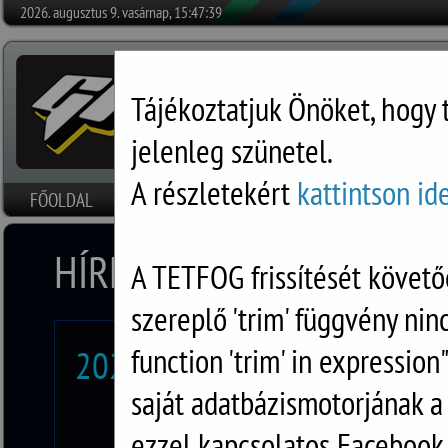
2026. augusztus 9. vasárnap, 15:47:39
Tájékoztatjuk Önöket, hogy 
jelenleg szünetel.
A részletekért
kattintson id
FŐOLDAL
HÍREK
SZOFTVEREK
RÓLUNK
DOKUMENTU
HÍREK
A TETFOG frissítését követő
szereplő 'trim' függvény nin
function 'trim' in expression
2026.01.26.
– A telefonos se
saját adatbázismotorjának 
részletekért
kattintso
ezzel kapcsolatos Facebook