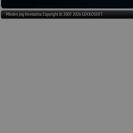
részletekért
kattintso
Minden jog fenntartva. Copyright © 2007-2026 GEKKOSOFT
2025.03.10.
– A közeljövőbe
szoftverek következő 
érdekében - a bevezet
ellenőrzést kell elvég
2024.12.23.
– Munkatársaink
3-ig szabadságon tart
ide
!