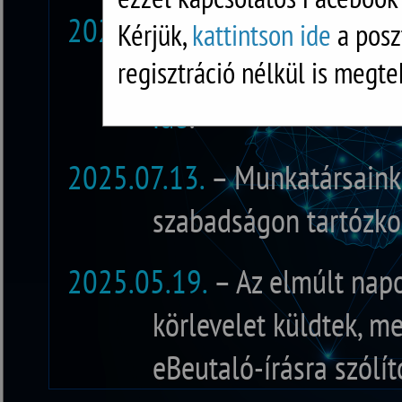
2025.12.09.
– Munkatársaink
Kérjük,
kattintson ide
a posz
31-ig szabadságon ta
regisztráció nélkül is megte
ide
!
2025.07.13.
– Munkatársaink 
szabadságon tartózko
2025.05.19.
– Az elmúlt napo
körlevelet küldtek, me
eBeutaló-írásra szólíto