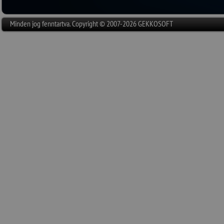
Minden jog fenntartva. Copyright © 2007-2026 GEKKOSOFT
Rövidesen megjelenik az eSz
igazolvány a kártyaolvasóban,
jobb szélén):