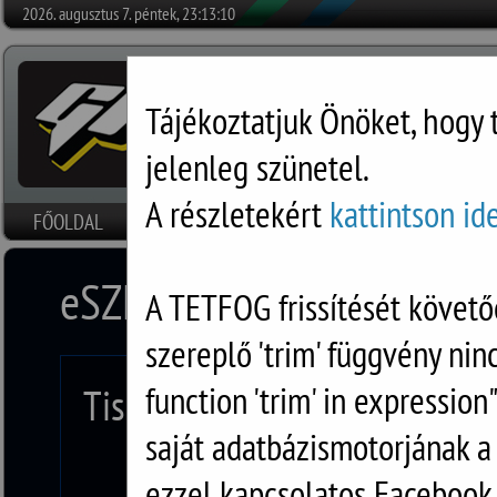
2026. augusztus 7. péntek, 23:13:10
Tájékoztatjuk Önöket, hogy 
jelenleg szünetel.
A részletekért
kattintson id
FŐOLDAL
HÍREK
SZOFTVEREK
RÓLUNK
DOKUMENTU
eSZEMÉLYI KLIENS FRISS
A TETFOG frissítését követő
szereplő 'trim' függvény nin
function 'trim' in expression
Tisztelt Partnerünk!
saját adatbázismotorjának 
ezzel kapcsolatos Facebook