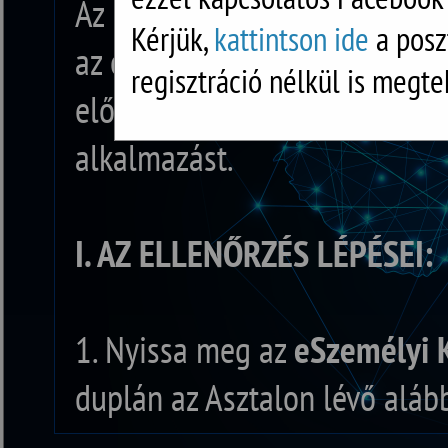
Az IdomSoft Zrt. tájékoztatás
Kérjük,
kattintson ide
a posz
az eSzemélyi Kliens szoftvert.
regisztráció nélkül is megte
először ellenőrizze a jelenlegi
alkalmazást.
I. AZ ELLENŐRZÉS LÉPÉSEI:
1. Nyissa meg az
eSzemélyi 
duplán az Asztalon lévő alább