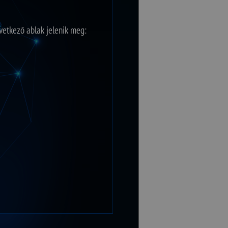
vetkező ablak jelenik meg:
ldalon az 1.6.19-es verzió