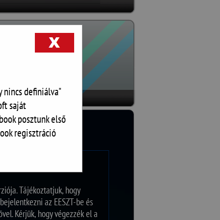
 nincs definiálva"
ft saját
book posztunk első
ook regisztráció
ziója. Tájékoztatjuk, hogy
t bejelentkezni az EESZT-be és
vel. Kérjük, hogy végezzék el a