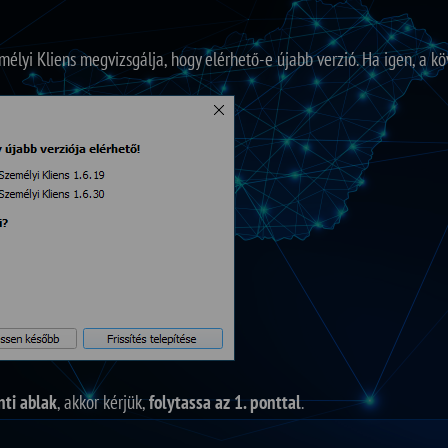
élyi Kliens megvizsgálja, hogy elérhető-e újabb verzió. Ha igen, a kö
nti ablak
, akkor kérjük,
folytassa az 1. ponttal
.
fenti ablak
, akkor kérjük,
kattintson ide
a manuális telepítéshez (az o