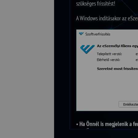
szükséges frissítést!
A Windows indításakor az eSzem
•
Ha Önnél is megjelenik a fe
•
Ha Önnél nem jelent meg a 