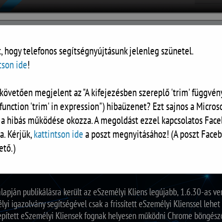
, hogy telefonos segítségnyújtásunk jelenleg szünetel.
tson ide
!
követően megjelent az "A kifejezésben szereplő 'trim' függvény
RÓLUNK
DOKUMENTUMOK
KALKULÁTOR
KAPCSOLAT
function 'trim' in expression") hibaüzenet? Ezt sajnos a Microso
 a hibás működése okozza. A megoldást ezzel kapcsolatos Face
RISSÍTÉSE (1.6.30)
a. Kérjük,
kattintson ide
a poszt megnyitásához! (A poszt Faceb
ető.)
alapján publikálásra került az eSzemélyi Kliens legújabb, 1.6.30-as ver
yi igazolvány segítségével csak a frissített eSzemélyi Klienssel lehe
lepített eSzemélyi Kliensek fognak helyesen működni Chrome böngésző