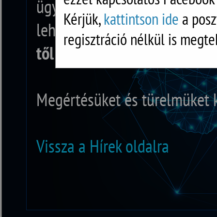
ügyfélszolgálatunk zárva tart
Kérjük,
kattintson ide
a posz
lehetőség. A nap folyamán b
regisztráció nélkül is megte
től
válaszolunk.
Megértésüket és türelmüket 
Vissza a Hírek oldalra