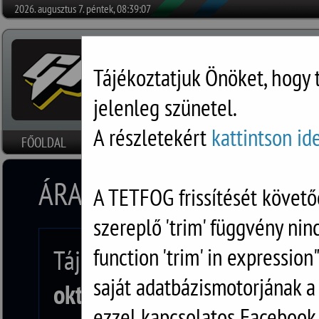
2026. augusztus 7. péntek, 08:39:07
Tájékoztatjuk Önöket, hogy 
jelenleg szünetel.
A részletekért
kattintson id
FŐOLDAL
HÍREK
SZOFTVEREK
RÓLUNK
DOKUMENTU
ÁRAMSZÜNET
A TETFOG frissítését követő
szereplő 'trim' függvény nin
function 'trim' in expression
Tájékoztatjuk, hogy E.ON kar
saját adatbázismotorjának 
október 16-án, szerdán
árams
ezzel kapcsolatos Facebook