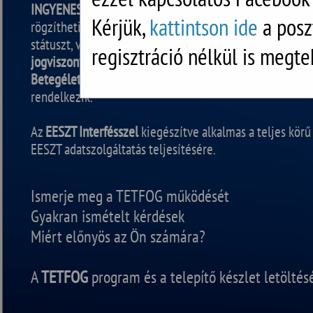
INGYENES
szoftver, amellyel adminisztrálhatja az ellátá
Kérjük,
kattintson ide
a posz
rögzítheti a tevékenységeket és beavatkozásokat, fogász
státuszt, valamint a röntgen felvételeket is. Beépített
on
regisztráció nélkül is megte
jogviszony-ellenőrző
(OJOTE) és NEAK
eJelentés
modulla
Betegéletút
funkcióval, és számos kényelmi szolgáltatás
rendelkezik.
Az
EESZT Interfésszel
kiegészítve alkalmas a teljes körű
EESZT adatszolgáltatás teljesítésére.
Ismerje meg a TETFOG működését
Gyakran ismételt kérdések
Miért előnyös az Ön számára?
A
TETFOG
program és a telepítő készlet letölté