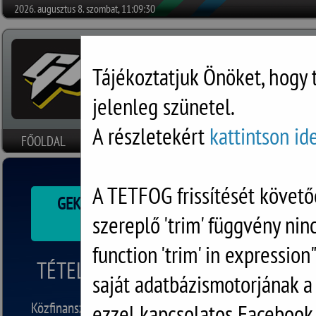
2026. augusztus 8. szombat, 11:09:30
Tájékoztatjuk Önöket, hogy 
jelenleg szünetel.
A részletekért
kattintson id
FŐOLDAL
HÍREK
SZOFTVEREK
RÓLUNK
DOKUMENTU
A TETFOG frissítését követő
GEKKOSOFT INDIKÁTOR ELLENŐRZŐ PROG
szereplő 'trim' függvény nin
A letöltéshez kérjük, kattintson ide!
function 'trim' in expression
TÉTELES FOGÁSZATI PROGRAM (TE
saját adatbázismotorjának 
Közfinanszírozott és magán FOGORVOSOK számára kész
ezzel kapcsolatos Facebook