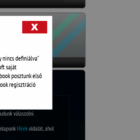
 nincs definiálva"
ft saját
book posztunk első
ook regisztráció
k. Ez idő alatt
udunk válaszolni.
onlapunk
Hírek
oldalát, ahol