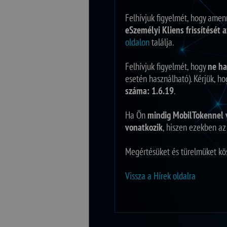
Felhívjuk figyelmét, hogy ame
eSzemélyi Kliens frissítését 
oldalon
találja.
Felhívjuk figyelmét, hogy
ne ha
esetén használható). Kérjük, 
száma: 1.6.19
.
Ha Ön
mindig MobilTokennel 
vonatkozik
, hiszen ezekben az 
Megértésüket és türelmüket kö
Vissza a Hírek oldalra