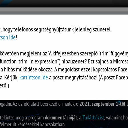
, hogy telefonos segítségnyújtásunk jelenleg szünetel.
tson ide
!
követően megjelent az "A kifejezésben szereplő 'trim' függvény
RÓLUNK
DOKUMENTUMOK
KALKULÁTOR
KAPCSOLAT
function 'trim' in expression") hibaüzenet? Ezt sajnos a Microso
 a hibás működése okozza. A megoldást ezzel kapcsolatos Face
a. Kérjük,
kattintson ide
a poszt megnyitásához! (A poszt Faceb
ető.)
aink
2021. augusztus 19-től augusztus 31-ig
szabadságon tartózkodna
gadni. Az ez idő alatt beérkező e-mailekre
2021. szeptember 1-től
t
n tekintse meg a program
dokumentációját
, a
Tudásbázist
, valamint h
 felmerült kérdésekkel kapcsolatban.