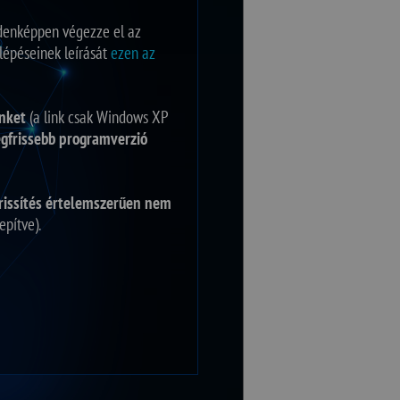
denképpen végezze el az
s lépéseinek leírását
ezen az
inket
(a link csak Windows XP
egfrissebb programverzió
frissítés értelemszerűen nem
epítve).