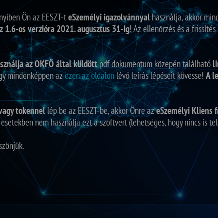
nnyiben Ön az EESZT-t
eSzemélyi igazolvánnyal
használja, akkor min
az 1.6-os verzióra 2021. augusztus 31-ig
! Az ellenőrzés és a frissíté
sználja az OKFŐ által küldött
pdf dokumentum közepén található
l
hogy mindenképpen az
ezen az oldalon
lévő leírás lépéseit kövesse!
A l
vagy tokennel
lép be az EESZT-be, akkor Önre az
eSzemélyi Kliens 
esetekben nem használja ezt a szoftvert (lehetséges, hogy nincs is tel
szönjük.