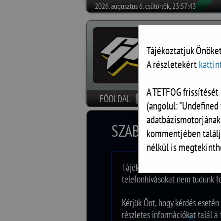
2026. augusztus 6. csütörtök, 23:57:43
Tájékoztatjuk Önöket
A részletekért
kattin
A TETFOG frissítését 
FŐOLDAL
HÍREK
SZOFTVEREK
(angolul: "Undefined 
adatbázismotorjának
SZABADSÁG
kommentjében találj
nélkül is megtekinth
Tájékoztatjuk, hogy munkatárs
telefonhívásokat nem tudunk fo
Kérjük Önt, hogy kérdés eseté
részletes információkat talál a